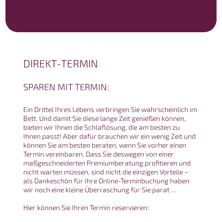
FILIALE ANSBACH
Brauhausstraße 15
91522 Ansbach
Tel.: 0981 - 953 89 50
DIREKT-TERMIN
Öffnungszeiten:
SPAREN MIT TERMIN:
Montag – Freitag: 10.00 – 19.00 Uhr
Samstag: 10.00 – 15.00 Uhr
Ein Drittel Ihres Lebens verbringen Sie wahrscheinlich im
Bett. Und damit Sie diese lange Zeit genießen können,
bieten wir Ihnen die Schlaflösung, die am besten zu
Ihnen passt! Aber dafür brauchen wir ein wenig Zeit und
können Sie am besten beraten, wenn Sie vorher einen
Termin vereinbaren. Dass Sie deswegen von einer
maßgeschneiderten Premiumberatung profitieren und
nicht warten müssen, sind nicht die einzigen Vorteile –
als Dankeschön für Ihre Online-Terminbuchung haben
wir noch eine kleine Überraschung für Sie parat …
Hier können Sie Ihren Termin reservieren: